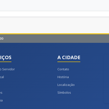
30
IÇOS
A CIDADE
o Servidor
Contato
cal
História
Localização
es
Símbolos
ia