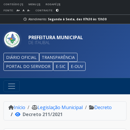
CONTEÚDO [1]
MENU [2]
RODAPÉ [3]
FONTE:
A+
A
A-
CONTRASTE:
Atendimento:
Segunda à Sexta, das 07h30 às 13h30
PREFEITURA MUNICIPAL
DE ITAUBAL
DIÁRIO OFICIAL
TRANSPARÊNCIA
PORTAL DO SERVIDOR
E-SIC
E-OUV
Início
Legislação Municipal
Decreto
Decreto 211/2021