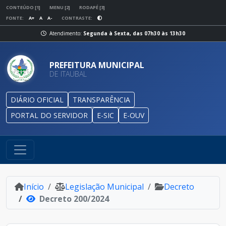
CONTEÚDO [1]
MENU [2]
RODAPÉ [3]
FONTE:
A+
A
A-
CONTRASTE:
Atendimento:
Segunda à Sexta, das 07h30 às 13h30
PREFEITURA MUNICIPAL
DE ITAUBAL
DIÁRIO OFICIAL
TRANSPARÊNCIA
PORTAL DO SERVIDOR
E-SIC
E-OUV
Início
Legislação Municipal
Decreto
Decreto 200/2024