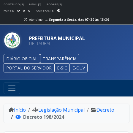
CONTEÚDO [1]
MENU [2]
RODAPÉ [3]
FONTE:
A+
A
A-
CONTRASTE:
Atendimento:
Segunda à Sexta, das 07h30 às 13h30
PREFEITURA MUNICIPAL
DE ITAUBAL
DIÁRIO OFICIAL
TRANSPARÊNCIA
PORTAL DO SERVIDOR
E-SIC
E-OUV
Início
Legislação Municipal
Decreto
Decreto 198/2024