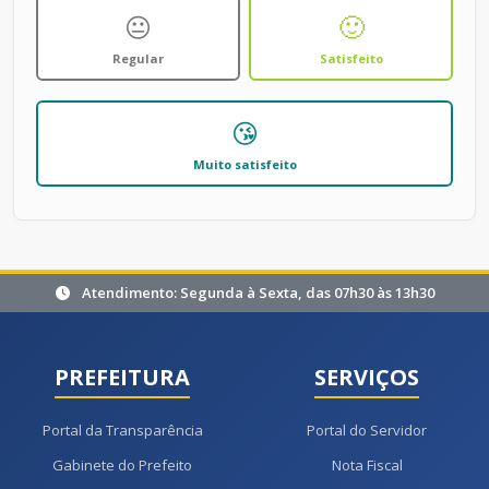
😐
🙂
Regular
Satisfeito
😘
Muito satisfeito
Atendimento: Segunda à Sexta, das 07h30 às 13h30
PREFEITURA
SERVIÇOS
Portal da Transparência
Portal do Servidor
Gabinete do Prefeito
Nota Fiscal