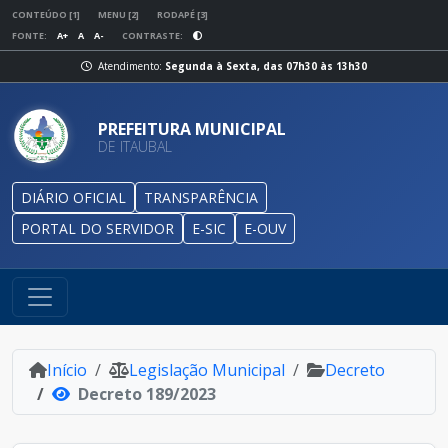
CONTEÚDO [1]
MENU [2]
RODAPÉ [3]
FONTE:
A+
A
A-
CONTRASTE:
Atendimento:
Segunda à Sexta, das 07h30 às 13h30
PREFEITURA MUNICIPAL
DE ITAUBAL
DIÁRIO OFICIAL
TRANSPARÊNCIA
PORTAL DO SERVIDOR
E-SIC
E-OUV
Início
Legislação Municipal
Decreto
Decreto 189/2023