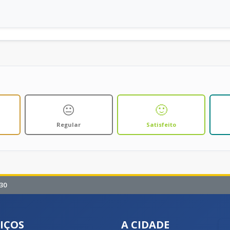
😐
🙂
Regular
Satisfeito
30
IÇOS
A CIDADE