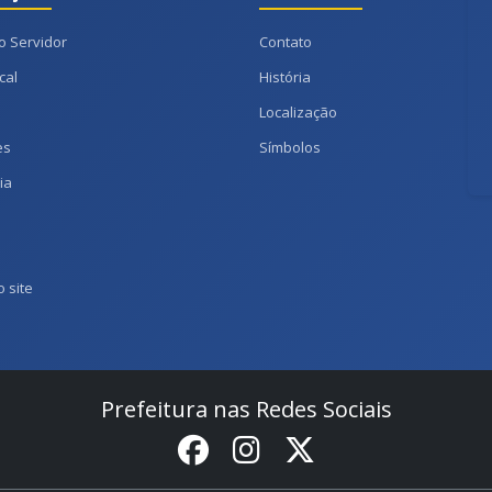
o Servidor
Contato
cal
História
Localização
es
Símbolos
ia
 site
Prefeitura nas Redes Sociais