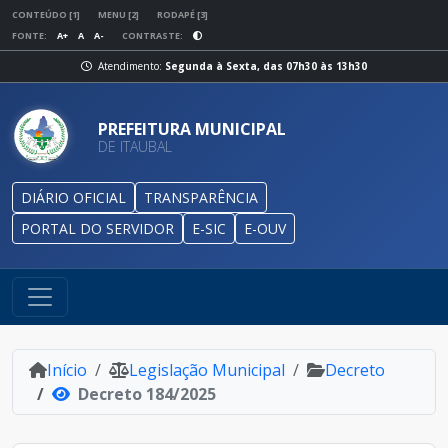
CONTEÚDO [1]
MENU [2]
RODAPÉ [3]
FONTE:
A+
A
A-
CONTRASTE:
Atendimento:
Segunda à Sexta, das 07h30 às 13h30
PREFEITURA MUNICIPAL
DE ITAUBAL
DIÁRIO OFICIAL
TRANSPARÊNCIA
PORTAL DO SERVIDOR
E-SIC
E-OUV
Início
Legislação Municipal
Decreto
Decreto 184/2025