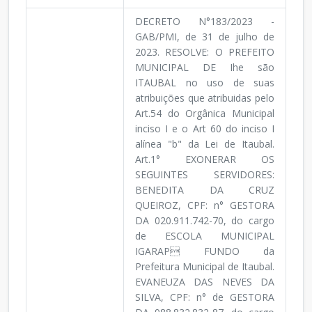
DECRETO N°183/2023 -
GAB/PMI, de 31 de julho de
2023. RESOLVE: O PREFEITO
MUNICIPAL DE Ihe são
ITAUBAL no uso de suas
atribuições que atribuidas pelo
Art.54 do Orgânica Municipal
inciso I e o Art 60 do inciso I
alínea "b" da Lei de Itaubal.
Art.1° EXONERAR OS
SEGUINTES SERVIDORES:
BENEDITA DA CRUZ
QUEIROZ, CPF: n° GESTORA
DA 020.911.742-70, do cargo
de ESCOLA MUNICIPAL
IGARAP FUNDO da
Prefeitura Municipal de Itaubal.
EVANEUZA DAS NEVES DA
SILVA, CPF: n° de GESTORA