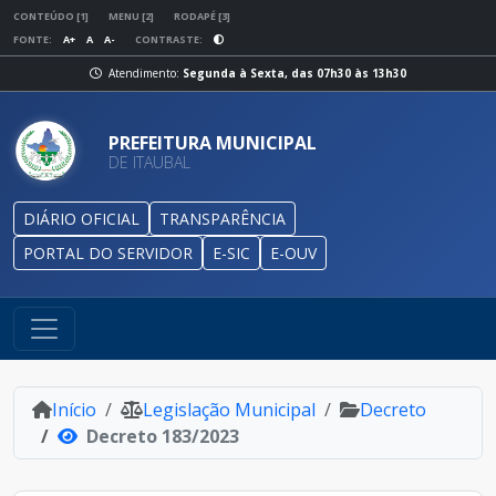
CONTEÚDO [1]
MENU [2]
RODAPÉ [3]
FONTE:
A+
A
A-
CONTRASTE:
Atendimento:
Segunda à Sexta, das 07h30 às 13h30
PREFEITURA MUNICIPAL
DE ITAUBAL
DIÁRIO OFICIAL
TRANSPARÊNCIA
PORTAL DO SERVIDOR
E-SIC
E-OUV
Início
Legislação Municipal
Decreto
Decreto 183/2023