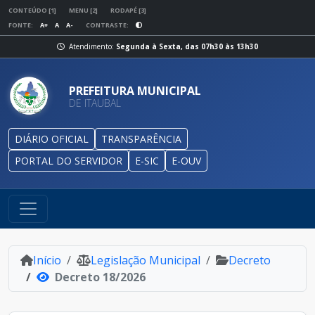
CONTEÚDO [1]
MENU [2]
RODAPÉ [3]
FONTE:
A+
A
A-
CONTRASTE:
Atendimento:
Segunda à Sexta, das 07h30 às 13h30
PREFEITURA MUNICIPAL
DE ITAUBAL
DIÁRIO OFICIAL
TRANSPARÊNCIA
PORTAL DO SERVIDOR
E-SIC
E-OUV
Início
Legislação Municipal
Decreto
Decreto 18/2026