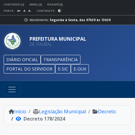
CONTEÚDO [1]
MENU [2]
RODAPÉ [3]
FONTE:
A+
A
A-
CONTRASTE:
Atendimento:
Segunda à Sexta, das 07h30 às 13h30
PREFEITURA MUNICIPAL
DE ITAUBAL
DIÁRIO OFICIAL
TRANSPARÊNCIA
PORTAL DO SERVIDOR
E-SIC
E-OUV
Início
Legislação Municipal
Decreto
Decreto 178/2024