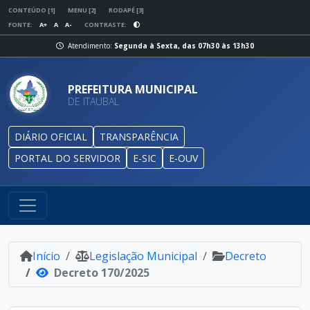
CONTEÚDO [1]
MENU [2]
RODAPÉ [3]
FONTE:
A+
A
A-
CONTRASTE:
Atendimento:
Segunda à Sexta, das 07h30 às 13h30
PREFEITURA MUNICIPAL
DE ITAUBAL
DIÁRIO OFICIAL
TRANSPARÊNCIA
PORTAL DO SERVIDOR
E-SIC
E-OUV
Início
Legislação Municipal
Decreto
Decreto 170/2025