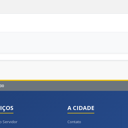
30
IÇOS
A CIDADE
o Servidor
Contato