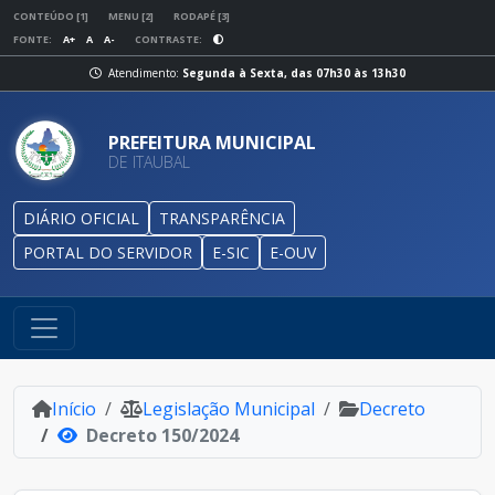
CONTEÚDO [1]
MENU [2]
RODAPÉ [3]
FONTE:
A+
A
A-
CONTRASTE:
Atendimento:
Segunda à Sexta, das 07h30 às 13h30
PREFEITURA MUNICIPAL
DE ITAUBAL
DIÁRIO OFICIAL
TRANSPARÊNCIA
PORTAL DO SERVIDOR
E-SIC
E-OUV
Início
Legislação Municipal
Decreto
Decreto 150/2024