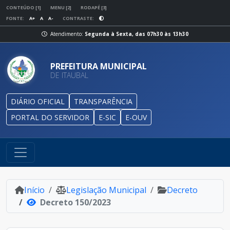
CONTEÚDO [1]
MENU [2]
RODAPÉ [3]
FONTE:
A+
A
A-
CONTRASTE:
Atendimento:
Segunda à Sexta, das 07h30 às 13h30
PREFEITURA MUNICIPAL
DE ITAUBAL
DIÁRIO OFICIAL
TRANSPARÊNCIA
PORTAL DO SERVIDOR
E-SIC
E-OUV
Início
Legislação Municipal
Decreto
Decreto 150/2023