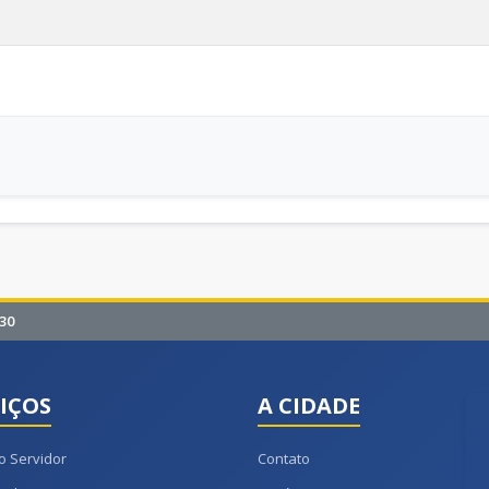
30
IÇOS
A CIDADE
o Servidor
Contato