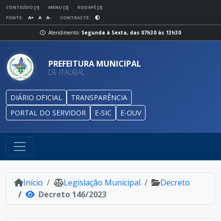
CONTEÚDO [1]
MENU [2]
RODAPÉ [3]
FONTE:
A+
A
A-
CONTRASTE:
Atendimento:
Segunda à Sexta, das 07h30 às 13h30
PREFEITURA MUNICIPAL
DE ITAUBAL
DIÁRIO OFICIAL
TRANSPARÊNCIA
PORTAL DO SERVIDOR
E-SIC
E-OUV
Início
Legislação Municipal
Decreto
Decreto 146/2023