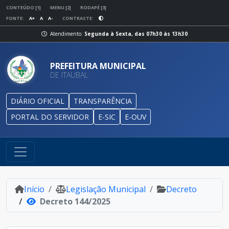
CONTEÚDO [1]
MENU [2]
RODAPÉ [3]
FONTE:
A+
A
A-
CONTRASTE:
Atendimento:
Segunda à Sexta, das 07h30 às 13h30
PREFEITURA MUNICIPAL
DE ITAUBAL
DIÁRIO OFICIAL
TRANSPARÊNCIA
PORTAL DO SERVIDOR
E-SIC
E-OUV
Início
Legislação Municipal
Decreto
Decreto 144/2025