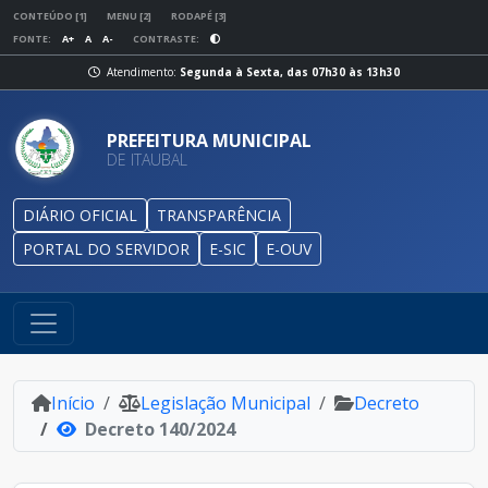
CONTEÚDO [1]
MENU [2]
RODAPÉ [3]
FONTE:
A+
A
A-
CONTRASTE:
Atendimento:
Segunda à Sexta, das 07h30 às 13h30
PREFEITURA MUNICIPAL
DE ITAUBAL
DIÁRIO OFICIAL
TRANSPARÊNCIA
PORTAL DO SERVIDOR
E-SIC
E-OUV
Início
Legislação Municipal
Decreto
Decreto 140/2024