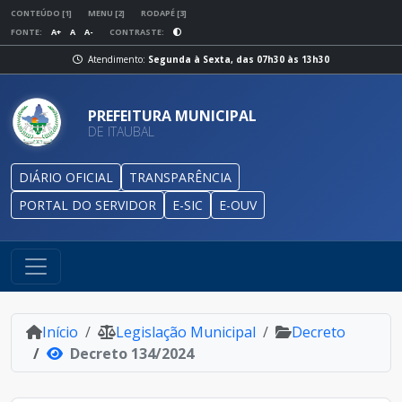
CONTEÚDO [1]
MENU [2]
RODAPÉ [3]
FONTE:
A+
A
A-
CONTRASTE:
Atendimento:
Segunda à Sexta, das 07h30 às 13h30
PREFEITURA MUNICIPAL
DE ITAUBAL
DIÁRIO OFICIAL
TRANSPARÊNCIA
PORTAL DO SERVIDOR
E-SIC
E-OUV
Início
Legislação Municipal
Decreto
Decreto 134/2024