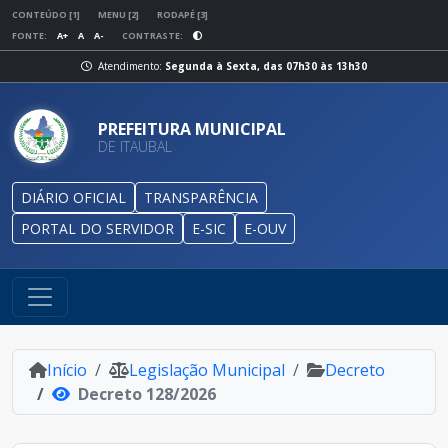
CONTEÚDO [1]
MENU [2]
RODAPÉ [3]
FONTE:
A+
A
A-
CONTRASTE:
Atendimento:
Segunda à Sexta, das 07h30 às 13h30
PREFEITURA MUNICIPAL
DE ITAUBAL
DIÁRIO OFICIAL
TRANSPARÊNCIA
PORTAL DO SERVIDOR
E-SIC
E-OUV
Início
Legislação Municipal
Decreto
Decreto 128/2026