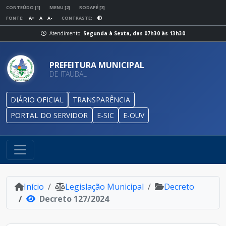
CONTEÚDO [1]
MENU [2]
RODAPÉ [3]
FONTE:
A+
A
A-
CONTRASTE:
Atendimento:
Segunda à Sexta, das 07h30 às 13h30
PREFEITURA MUNICIPAL
DE ITAUBAL
DIÁRIO OFICIAL
TRANSPARÊNCIA
PORTAL DO SERVIDOR
E-SIC
E-OUV
Início
Legislação Municipal
Decreto
Decreto 127/2024