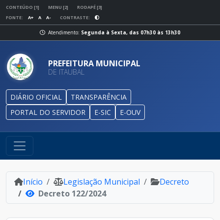
CONTEÚDO [1]
MENU [2]
RODAPÉ [3]
FONTE:
A+
A
A-
CONTRASTE:
Atendimento:
Segunda à Sexta, das 07h30 às 13h30
PREFEITURA MUNICIPAL
DE ITAUBAL
DIÁRIO OFICIAL
TRANSPARÊNCIA
PORTAL DO SERVIDOR
E-SIC
E-OUV
Início
Legislação Municipal
Decreto
Decreto 122/2024