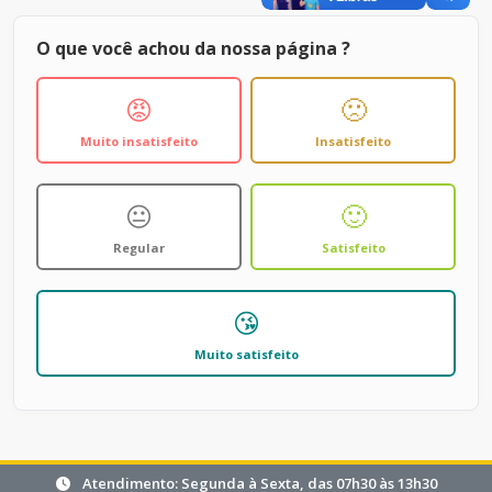
O que você achou da nossa página ?
😡
🙁
Muito insatisfeito
Insatisfeito
😐
🙂
Regular
Satisfeito
😘
Muito satisfeito
Atendimento: Segunda à Sexta, das 07h30 às 13h30