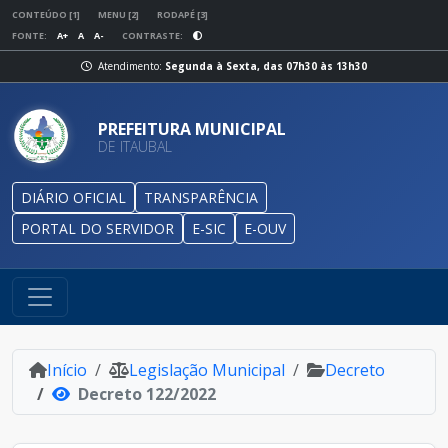
CONTEÚDO [1]
MENU [2]
RODAPÉ [3]
FONTE:
A+
A
A-
CONTRASTE:
Atendimento:
Segunda à Sexta, das 07h30 às 13h30
PREFEITURA MUNICIPAL
DE ITAUBAL
DIÁRIO OFICIAL
TRANSPARÊNCIA
PORTAL DO SERVIDOR
E-SIC
E-OUV
Início
Legislação Municipal
Decreto
Decreto 122/2022