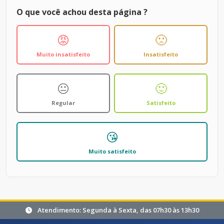
O que você achou desta página ?
😡
🙁
Muito insatisfeito
Insatisfeito
😐
🙂
Regular
Satisfeito
😘
Muito satisfeito
Atendimento: Segunda à Sexta, das 07h30 às 13h30