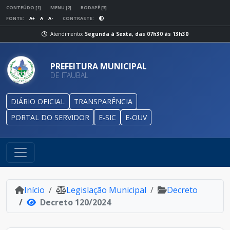
CONTEÚDO [1]
MENU [2]
RODAPÉ [3]
FONTE:
A+
A
A-
CONTRASTE:
Atendimento:
Segunda à Sexta, das 07h30 às 13h30
PREFEITURA MUNICIPAL
DE ITAUBAL
DIÁRIO OFICIAL
TRANSPARÊNCIA
PORTAL DO SERVIDOR
E-SIC
E-OUV
Início
Legislação Municipal
Decreto
Decreto 120/2024