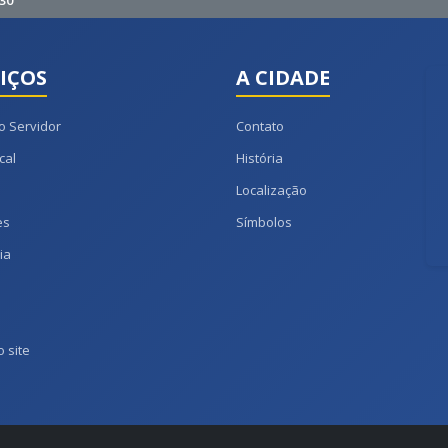
30
IÇOS
A CIDADE
o Servidor
Contato
cal
História
Localização
es
Símbolos
ia
 site