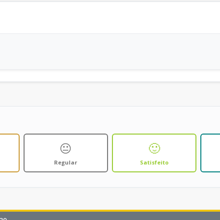
😐
🙂
Regular
Satisfeito