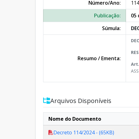
Número/Ano:
114
Publicação:
05 
Súmula:
DEC
DEC
RES
Resumo / Ementa:
Art
ASS
Arquivos Disponíveis
Nome do Documento
Decreto 114/2024 - (65KB)