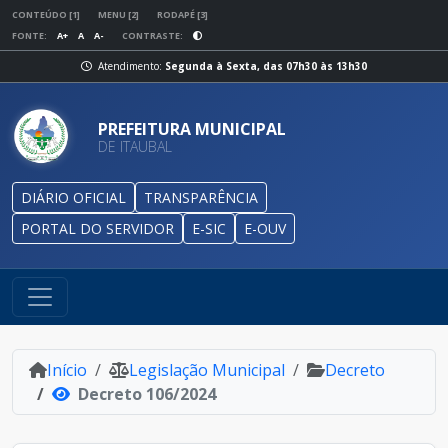
CONTEÚDO [1]
MENU [2]
RODAPÉ [3]
FONTE:
A+
A
A-
CONTRASTE:
Atendimento:
Segunda à Sexta, das 07h30 às 13h30
PREFEITURA MUNICIPAL
DE ITAUBAL
DIÁRIO OFICIAL
TRANSPARÊNCIA
PORTAL DO SERVIDOR
E-SIC
E-OUV
Início
Legislação Municipal
Decreto
Decreto 106/2024