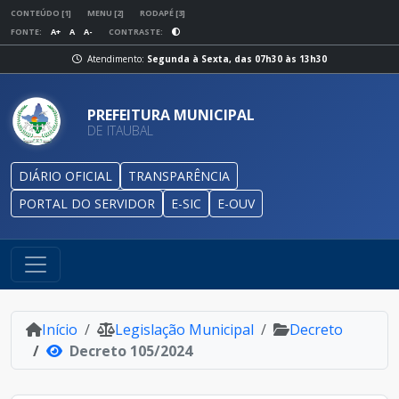
CONTEÚDO [1]
MENU [2]
RODAPÉ [3]
FONTE:
A+
A
A-
CONTRASTE:
Atendimento:
Segunda à Sexta, das 07h30 às 13h30
PREFEITURA MUNICIPAL
DE ITAUBAL
DIÁRIO OFICIAL
TRANSPARÊNCIA
PORTAL DO SERVIDOR
E-SIC
E-OUV
Início
Legislação Municipal
Decreto
Decreto 105/2024