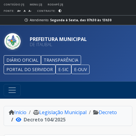
CONTEÚDO [1]
MENU [2]
RODAPÉ [3]
FONTE:
A+
A
A-
CONTRASTE:
Atendimento:
Segunda à Sexta, das 07h30 às 13h30
PREFEITURA MUNICIPAL
DE ITAUBAL
DIÁRIO OFICIAL
TRANSPARÊNCIA
PORTAL DO SERVIDOR
E-SIC
E-OUV
Início
Legislação Municipal
Decreto
Decreto 104/2025