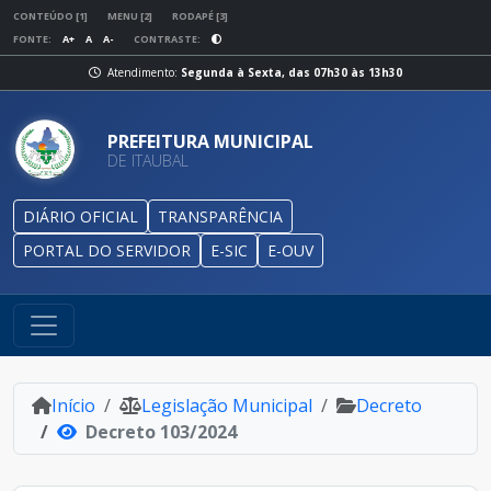
CONTEÚDO [1]
MENU [2]
RODAPÉ [3]
FONTE:
A+
A
A-
CONTRASTE:
Atendimento:
Segunda à Sexta, das 07h30 às 13h30
PREFEITURA MUNICIPAL
DE ITAUBAL
DIÁRIO OFICIAL
TRANSPARÊNCIA
PORTAL DO SERVIDOR
E-SIC
E-OUV
Início
Legislação Municipal
Decreto
Decreto 103/2024