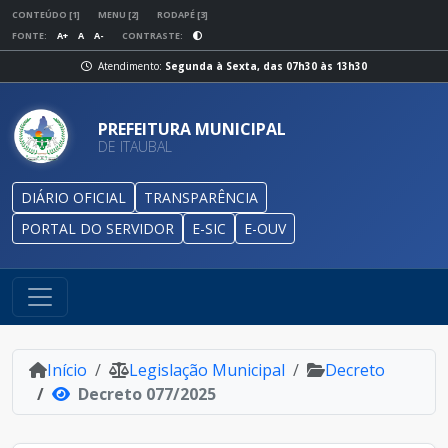
CONTEÚDO [1]
MENU [2]
RODAPÉ [3]
FONTE:
A+
A
A-
CONTRASTE:
Atendimento:
Segunda à Sexta, das 07h30 às 13h30
PREFEITURA MUNICIPAL
DE ITAUBAL
DIÁRIO OFICIAL
TRANSPARÊNCIA
PORTAL DO SERVIDOR
E-SIC
E-OUV
Início
Legislação Municipal
Decreto
Decreto 077/2025