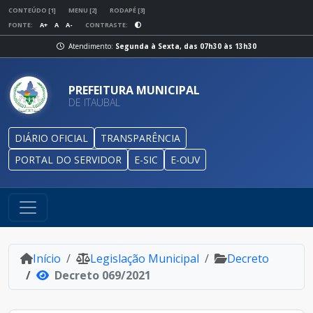
CONTEÚDO [1]
MENU [2]
RODAPÉ [3]
FONTE:
A+
A
A-
CONTRASTE:
Atendimento:
Segunda à Sexta, das 07h30 às 13h30
PREFEITURA MUNICIPAL
DE ITAUBAL
DIÁRIO OFICIAL
TRANSPARÊNCIA
PORTAL DO SERVIDOR
E-SIC
E-OUV
Início
Legislação Municipal
Decreto
Decreto 069/2021