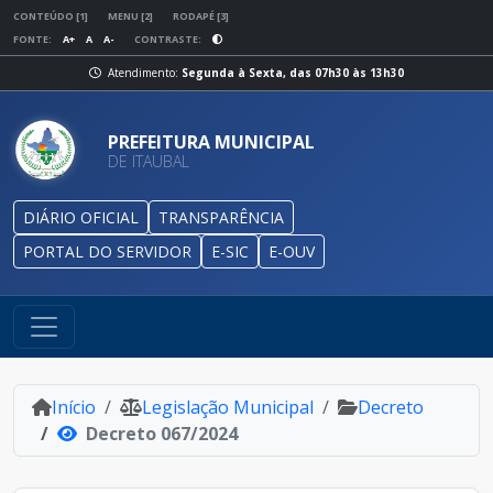
CONTEÚDO [1]
MENU [2]
RODAPÉ [3]
FONTE:
A+
A
A-
CONTRASTE:
Atendimento:
Segunda à Sexta, das 07h30 às 13h30
PREFEITURA MUNICIPAL
DE ITAUBAL
DIÁRIO OFICIAL
TRANSPARÊNCIA
PORTAL DO SERVIDOR
E-SIC
E-OUV
Início
Legislação Municipal
Decreto
Decreto 067/2024