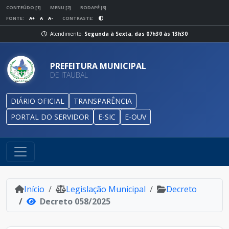
CONTEÚDO [1]
MENU [2]
RODAPÉ [3]
FONTE:
A+
A
A-
CONTRASTE:
Atendimento:
Segunda à Sexta, das 07h30 às 13h30
PREFEITURA MUNICIPAL
DE ITAUBAL
DIÁRIO OFICIAL
TRANSPARÊNCIA
PORTAL DO SERVIDOR
E-SIC
E-OUV
Início
Legislação Municipal
Decreto
Decreto 058/2025