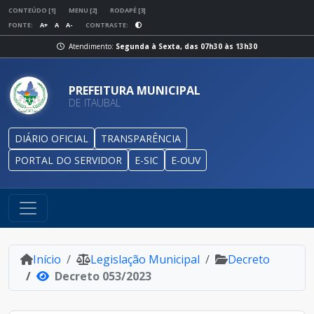
CONTEÚDO [1]
MENU [2]
RODAPÉ [3]
FONTE:
A+
A
A-
CONTRASTE:
Atendimento:
Segunda à Sexta, das 07h30 às 13h30
PREFEITURA MUNICIPAL
DE ITAUBAL
DIÁRIO OFICIAL
TRANSPARÊNCIA
PORTAL DO SERVIDOR
E-SIC
E-OUV
Início
Legislação Municipal
Decreto
Decreto 053/2023