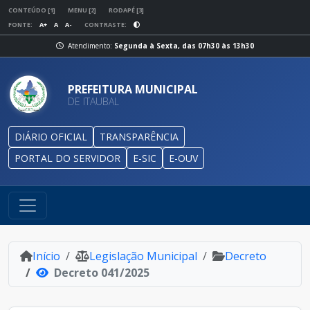
CONTEÚDO [1]
MENU [2]
RODAPÉ [3]
FONTE:
A+
A
A-
CONTRASTE:
Atendimento:
Segunda à Sexta, das 07h30 às 13h30
PREFEITURA MUNICIPAL
DE ITAUBAL
DIÁRIO OFICIAL
TRANSPARÊNCIA
PORTAL DO SERVIDOR
E-SIC
E-OUV
Início
Legislação Municipal
Decreto
Decreto 041/2025