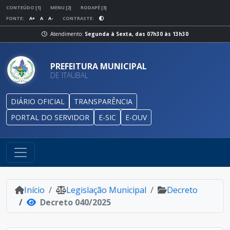
CONTEÚDO [1]
MENU [2]
RODAPÉ [3]
FONTE:
A+
A
A-
CONTRASTE:
Atendimento:
Segunda à Sexta, das 07h30 às 13h30
PREFEITURA MUNICIPAL
DE ITAUBAL
DIÁRIO OFICIAL
TRANSPARÊNCIA
PORTAL DO SERVIDOR
E-SIC
E-OUV
Início
Legislação Municipal
Decreto
Decreto 040/2025