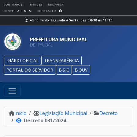
CONTEÚDO [1]
MENU [2]
RODAPÉ [3]
FONTE:
A+
A
A-
CONTRASTE:
Atendimento:
Segunda à Sexta, das 07h30 às 13h30
PREFEITURA MUNICIPAL
DE ITAUBAL
DIÁRIO OFICIAL
TRANSPARÊNCIA
PORTAL DO SERVIDOR
E-SIC
E-OUV
Início
Legislação Municipal
Decreto
Decreto 031/2024