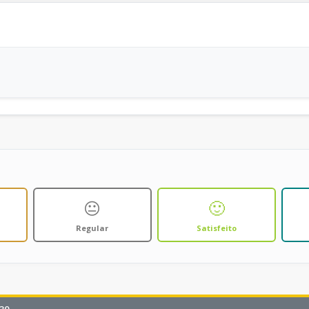
😐
🙂
Regular
Satisfeito