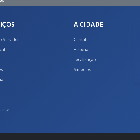
30
IÇOS
A CIDADE
o Servidor
Contato
cal
História
Localização
es
Símbolos
ia
 site