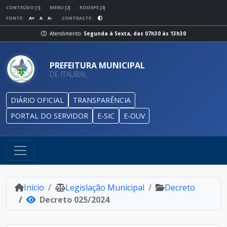
CONTEÚDO [1]
MENU [2]
RODAPÉ [3]
FONTE:
A+
A
A-
CONTRASTE:
Atendimento:
Segunda à Sexta, das 07h30 às 13h30
PREFEITURA MUNICIPAL
DE ITAUBAL
DIÁRIO OFICIAL
TRANSPARÊNCIA
PORTAL DO SERVIDOR
E-SIC
E-OUV
Início
Legislação Municipal
Decreto
Decreto 025/2024