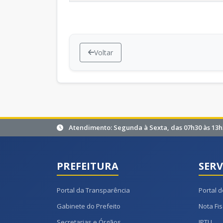
Voltar
Atendimento: Segunda à Sexta, das 07h30 às 13h
PREFEITURA
SERV
Portal da Transparência
Portal d
Gabinete do Prefeito
Nota Fis
Secretarias e Órgãos
IPTU