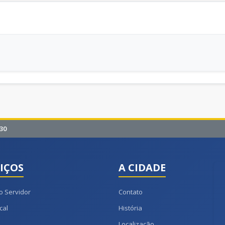
30
IÇOS
A CIDADE
o Servidor
Contato
cal
História
Localização