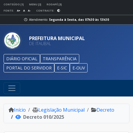
CONTEÚDO [1]
MENU [2]
RODAPÉ [3]
FONTE:
A+
A
A-
CONTRASTE:
Atendimento:
Segunda à Sexta, das 07h30 às 13h30
PREFEITURA MUNICIPAL
DE ITAUBAL
DIÁRIO OFICIAL
TRANSPARÊNCIA
PORTAL DO SERVIDOR
E-SIC
E-OUV
Início
Legislação Municipal
Decreto
Decreto 010/2025