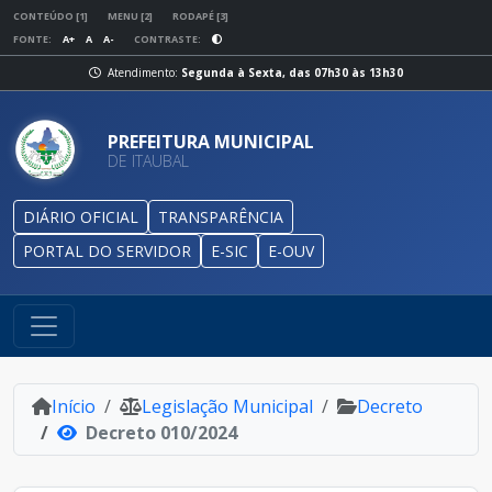
CONTEÚDO [1]
MENU [2]
RODAPÉ [3]
FONTE:
A+
A
A-
CONTRASTE:
Atendimento:
Segunda à Sexta, das 07h30 às 13h30
PREFEITURA MUNICIPAL
DE ITAUBAL
DIÁRIO OFICIAL
TRANSPARÊNCIA
PORTAL DO SERVIDOR
E-SIC
E-OUV
Início
Legislação Municipal
Decreto
Decreto 010/2024