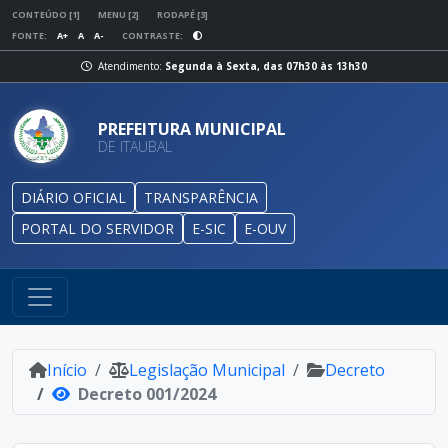
CONTEÚDO [1]
MENU [2]
RODAPÉ [3]
FONTE:
A+
A
A-
CONTRASTE:
Atendimento:
Segunda à Sexta, das 07h30 às 13h30
PREFEITURA MUNICIPAL
DE ITAUBAL
DIÁRIO OFICIAL
TRANSPARÊNCIA
PORTAL DO SERVIDOR
E-SIC
E-OUV
Início
Legislação Municipal
Decreto
Decreto 001/2024