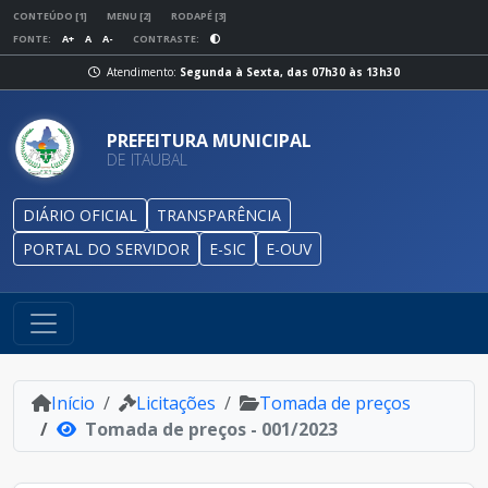
CONTEÚDO [1]
MENU [2]
RODAPÉ [3]
FONTE:
A+
A
A-
CONTRASTE:
Atendimento:
Segunda à Sexta, das 07h30 às 13h30
PREFEITURA MUNICIPAL
DE ITAUBAL
DIÁRIO OFICIAL
TRANSPARÊNCIA
PORTAL DO SERVIDOR
E-SIC
E-OUV
Início
Licitações
Tomada de preços
Tomada de preços - 001/2023