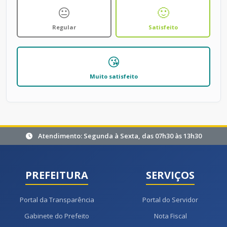
😐
🙂
Regular
Satisfeito
😘
Muito satisfeito
Atendimento: Segunda à Sexta, das 07h30 às 13h30
PREFEITURA
SERVIÇOS
Portal da Transparência
Portal do Servidor
Gabinete do Prefeito
Nota Fiscal