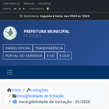
CONTEÚDO [1]
MENU [2]
RODAPÉ [3]
FONTE:
A+
A
A-
CONTRASTE:
Atendimento:
Segunda à Sexta, das 07h30 às 13h30
PREFEITURA MUNICIPAL
DE ITAUBAL
DIÁRIO OFICIAL
TRANSPARÊNCIA
PORTAL DO SERVIDOR
E-SIC
E-OUV
Início
Licitações
Inexigibilidade de licitação
Inexigibilidade de licitação - 01/2026