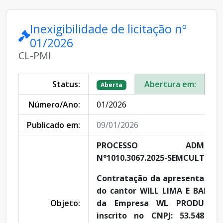
Inexigibilidade de licitação nº
01/2026
CL-PMI
Status:
Abertura em:
01
Aberta
Número/Ano:
01/2026
Publicado em:
09/01/2026
PROCESSO ADMINISTR
N°1010.3067.2025-SEMCULT-PMI
Contratação da apresentação a
do cantor WILL LIMA E BANDA
Objeto:
da Empresa WL PRODUÇÕES
inscrito no CNPJ: 53.548.100/