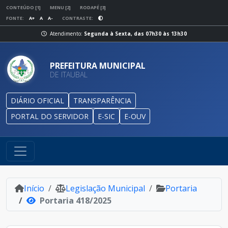
CONTEÚDO [1]
MENU [2]
RODAPÉ [3]
FONTE:
A+
A
A-
CONTRASTE:
Atendimento:
Segunda à Sexta, das 07h30 às 13h30
PREFEITURA MUNICIPAL
DE ITAUBAL
DIÁRIO OFICIAL
TRANSPARÊNCIA
PORTAL DO SERVIDOR
E-SIC
E-OUV
Início
Legislação Municipal
Portaria
Portaria 418/2025