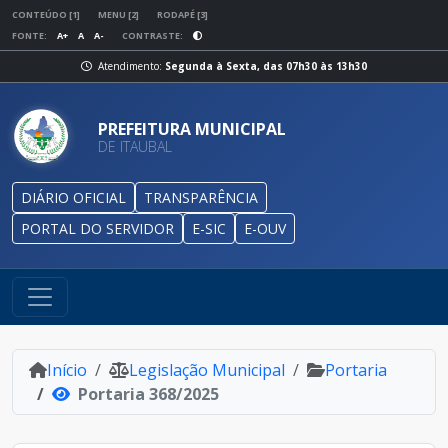
CONTEÚDO [1]
MENU [2]
RODAPÉ [3]
FONTE:
A+
A
A-
CONTRASTE:
Atendimento:
Segunda à Sexta, das 07h30 às 13h30
PREFEITURA MUNICIPAL
DE ITAUBAL
DIÁRIO OFICIAL
TRANSPARÊNCIA
PORTAL DO SERVIDOR
E-SIC
E-OUV
Início
Legislação Municipal
Portaria
Portaria 368/2025