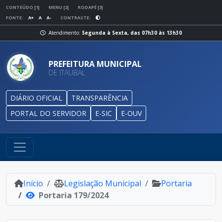
CONTEÚDO [1]
MENU [2]
RODAPÉ [3]
FONTE:
A+
A
A-
CONTRASTE:
Atendimento:
Segunda à Sexta, das 07h30 às 13h30
PREFEITURA MUNICIPAL
DE ITAUBAL
DIÁRIO OFICIAL
TRANSPARÊNCIA
PORTAL DO SERVIDOR
E-SIC
E-OUV
Início
Legislação Municipal
Portaria
Portaria 179/2024