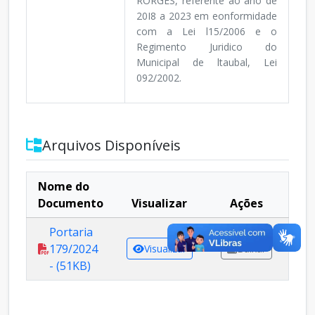
RORGES, referente ao ano de
20I8 a 2023 em eonformidade
com a Lei l15/2006 e o
Regimento Juridico do
Municipal de ltaubal, Lei
092/2002.
Arquivos Disponíveis
Nome do
Documento
Visualizar
Ações
Portaria
179/2024
Visualizar
Baixar
- (51KB)