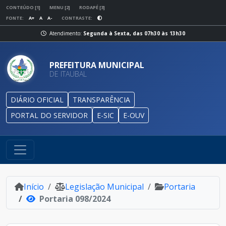
CONTEÚDO [1]
MENU [2]
RODAPÉ [3]
FONTE:
A+
A
A-
CONTRASTE:
Atendimento:
Segunda à Sexta, das 07h30 às 13h30
PREFEITURA MUNICIPAL
DE ITAUBAL
DIÁRIO OFICIAL
TRANSPARÊNCIA
PORTAL DO SERVIDOR
E-SIC
E-OUV
Início
Legislação Municipal
Portaria
Portaria 098/2024