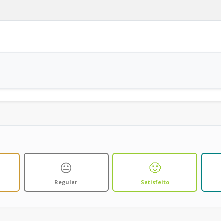
😐
🙂
Regular
Satisfeito