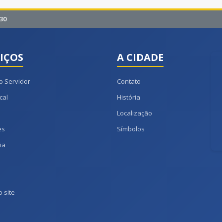
30
IÇOS
A CIDADE
o Servidor
Contato
cal
História
Localização
es
Símbolos
ia
 site